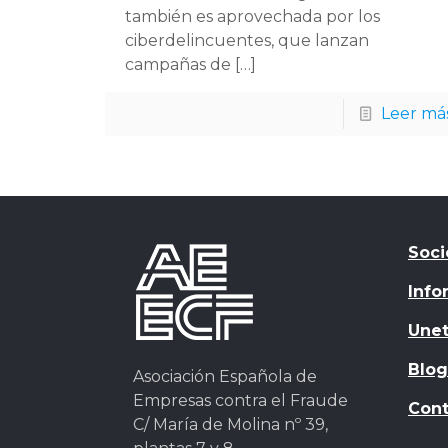
también es aprovechada por los
ciberdelincuentes, que lanzan
campañas de
[…]
Leer má
Soci
Info
Unet
Blog
Asociación Española de
Empresas contra el Fraude
Cont
C/ María de Molina nº 39,