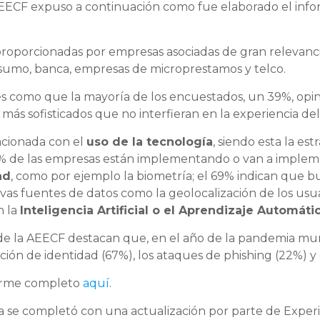
AEECF expuso a continuación como fue elaborado el infor
proporcionadas por empresas asociadas de gran relevanc
nsumo, banca, empresas de microprestamos y telco.
es como que la mayoría de los encuestados, un 39%, opina
ás sofisticados que no interfieran en la experiencia del 
lacionada con el
uso de la tecnología
, siendo esta la es
2% de las empresas están implementando o van a implem
ad
, como por ejemplo la biometría; el 69% indican que b
s fuentes de datos como la geolocalización de los usuario
n la
Inteligencia Artificial o el Aprendizaje Automáti
de la AEECF destacan que, en el año de la pandemia mund
ión de identidad (67%), los ataques de phishing (22%) y
forme completo
aquí
.
a se completó con una actualización por parte de Exper