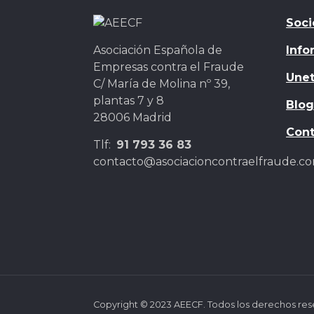
Soci
Asociación Española de
Info
Empresas contra el Fraude
Unet
C/ María de Molina nº 39,
plantas 7 y 8
Blog
28006 Madrid
Cont
Tlf:
91 793 36 83
contacto@asociacioncontraelfraude.c
Copyright © 2023 AEECF. Todos los derechos res