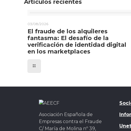
Artículos recientes
03/08/2026
El fraude de los alquileres
fantasma: El desafío de la
verificación de identidad digital
en los marketplaces
Soci
Asociación Española de
Info
Empresas contra el Fraude
Unet
C/ María de Molina nº 39,