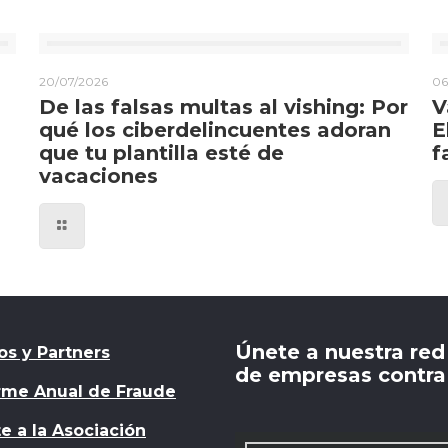
20/07/2026
06
De las falsas multas al vishing: Por
V
qué los ciberdelincuentes adoran
E
que tu plantilla esté de
f
vacaciones
Únete a nuestra red
os y Partners
de empresas contra 
rme Anual de Fraude
e a la Asociación