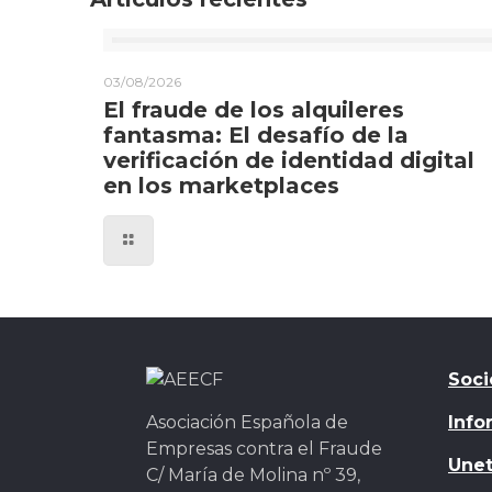
03/08/2026
El fraude de los alquileres
fantasma: El desafío de la
verificación de identidad digital
en los marketplaces
Soci
Asociación Española de
Info
Empresas contra el Fraude
Unet
C/ María de Molina nº 39,