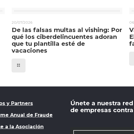
20/07/2026
06
De las falsas multas al vishing: Por
V
qué los ciberdelincuentes adoran
E
que tu plantilla esté de
f
vacaciones
Únete a nuestra red
os y Partners
de empresas contra 
rme Anual de Fraude
e a la Asociación